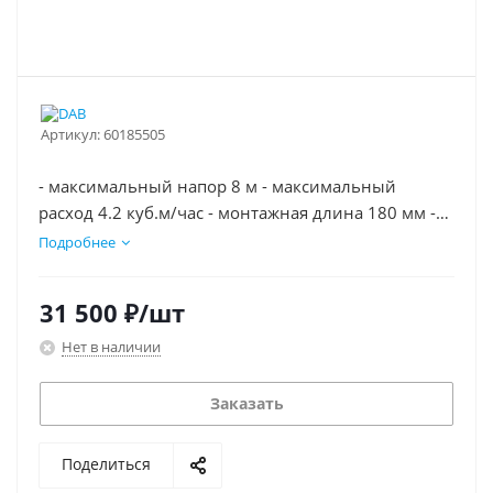
Артикул:
60185505
- максимальный напор 8 м - максимальный
расход 4.2 куб.м/час - монтажная длина 180 мм -
условный диаметр Ду 25 - Частотное управление -
Подробнее
Теплоизолирующий кожух - Замените свой старый
насос на DAB EVOSTA 3
31 500
₽
/шт
Нет в наличии
Заказать
Поделиться