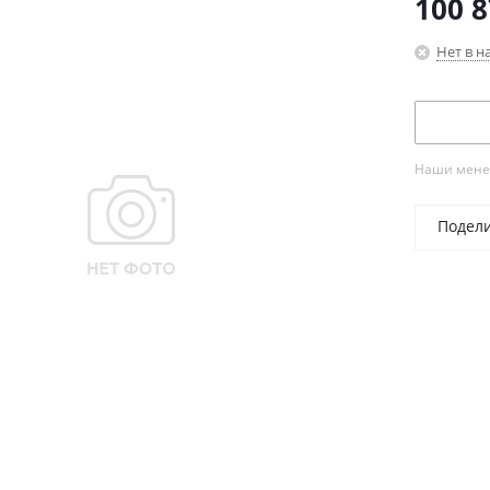
100 
Нет в н
Наши менед
Подел