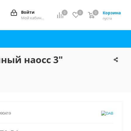
Войти
Корзина
0
0
0
0
Мой кабинет
пуста
нный наосс 3"
090419