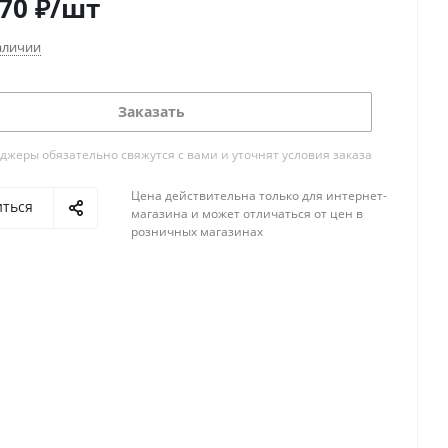
870
₽
/шт
аличии
Заказать
жеры обязательно свяжутся с вами и уточнят условия заказа
Цена действительна только для интернет-
иться
магазина и может отличаться от цен в
розничных магазинах