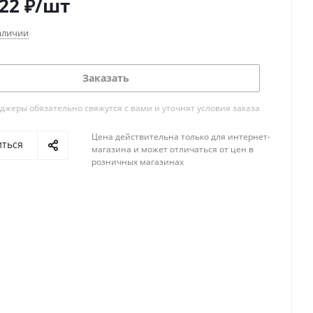
522
₽
/шт
аличии
Заказать
жеры обязательно свяжутся с вами и уточнят условия заказа
Цена действительна только для интернет-
иться
магазина и может отличаться от цен в
розничных магазинах