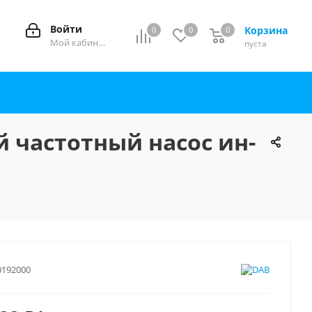
Войти
Корзина
0
0
0
0
Мой кабинет
пуста
й частотный насос ин-
0192000