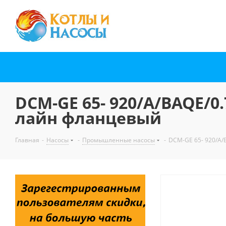
DCM-GE 65- 920/A/BAQE/0
лайн фланцевый
Главная
-
Насосы
-
Промышленные насосы
-
DCM-GE 65- 920/A