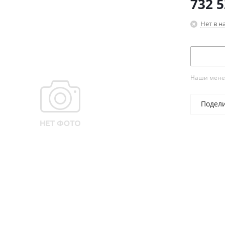
732 
Нет в н
Наши менед
Подел