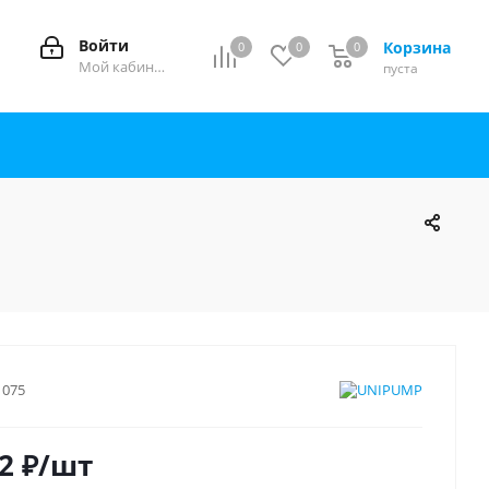
Войти
Корзина
0
0
0
0
Мой кабинет
пуста
1075
2
₽
/шт