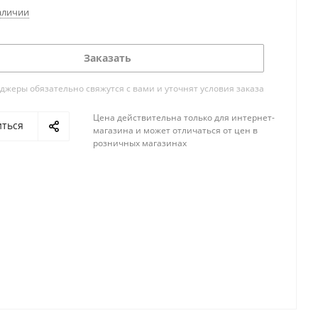
аличии
Заказать
жеры обязательно свяжутся с вами и уточнят условия заказа
Цена действительна только для интернет-
иться
магазина и может отличаться от цен в
розничных магазинах