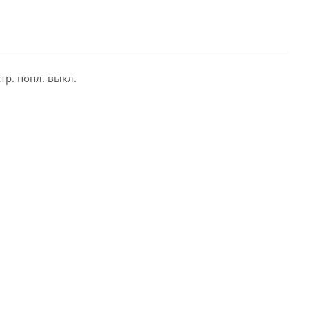
тр. попл. выкл.