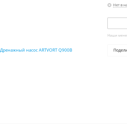
Нет в н
Наши менед
Подел