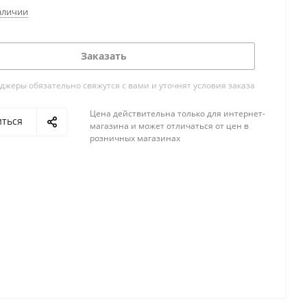
аличии
Заказать
жеры обязательно свяжутся с вами и уточнят условия заказа
Цена действительна только для интернет-
иться
магазина и может отличаться от цен в
розничных магазинах