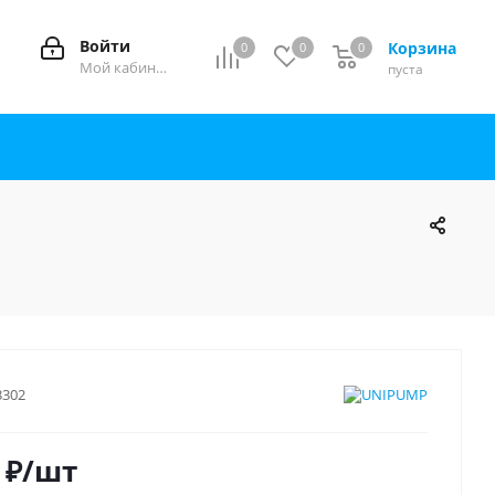
Войти
Корзина
0
0
0
0
Мой кабинет
пуста
3302
₽
/шт