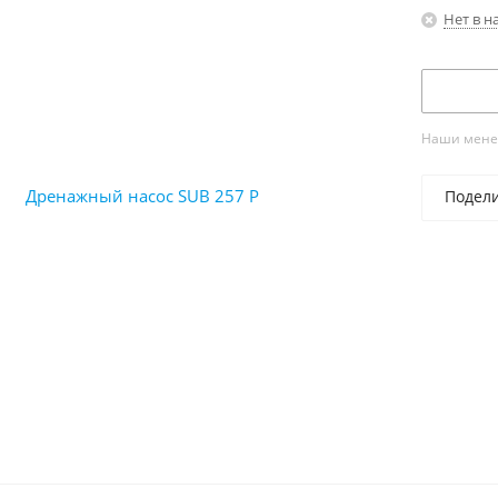
Нет в н
Наши менед
Подел