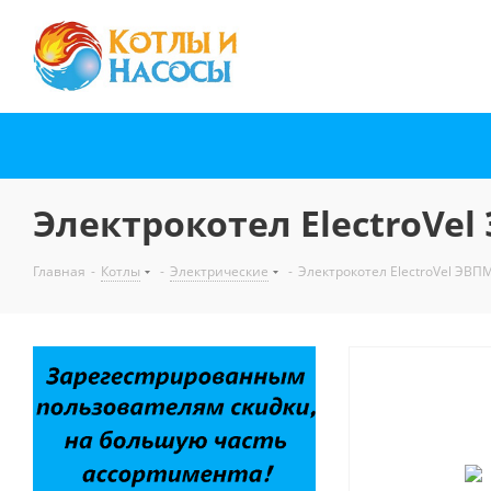
Электрокотел ElectroVel
Главная
-
Котлы
-
Электрические
-
Электрокотел ElectroVel ЭВПМ