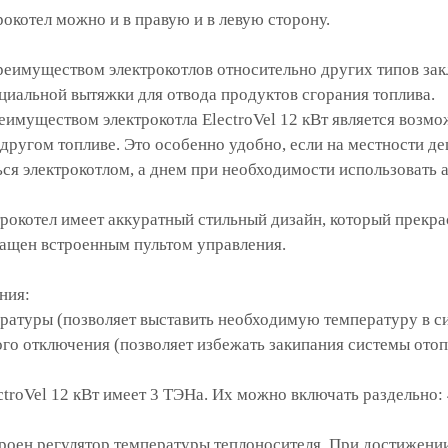
рокотел можно и в правую и в левую сторону.
имуществом электрокотлов относительно других типов заклю
циальной вытяжки для отвода продуктов сгорания топлива.
муществом электрокотла ElectroVel 12 кВт является возмож
ругом топливе. Это особенно удобно, если на местности де
ся электрокотлом, а днем при необходимости использовать 
трокотел имеет аккуратный стильный дизайн, который прекра
нащен встроенным пультом управления.
ния:
ературы (позволяет выставить необходимую температуру в с
ого отключения (позволяет избежать закипания системы ото
troVel 12 кВт имеет 3 ТЭНа. Их можно включать раздельно: 4
троен регулятор температуры теплоносителя. При достижении