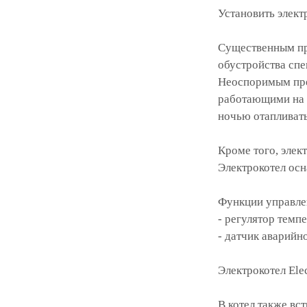
Установить элект
Существенным пре
обустройства спе
Неоспоримым преи
работающими на д
ночью отапливать
Кроме того, элек
Электрокотел ос
Функции управле
- регулятор темп
- датчик аварийн
Электрокотел Elec
В котел также вс