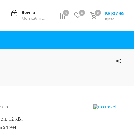
Войти
Корзина
0
0
0
0
Мой кабинет
пуста
V0120
сть 12 кВт
ной ТЭН
е