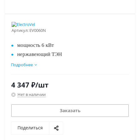
Артикул:
EV0060N
мощность 6 кВт
нержавеющий ТЭН
питание 3х380 В
Подробнее
подключение 1"
вес 9кг
4 347
₽
/шт
выгодная цена!
Нет в наличии
Заказать
Поделиться