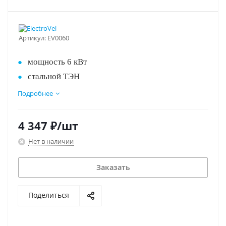
Артикул:
EV0060
мощность 6 кВт
стальной ТЭН
питание 3х380 В
Подробнее
подключение 1"
вес 9кг
4 347
₽
/шт
выгодная цена!
Нет в наличии
Заказать
Поделиться