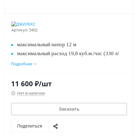
Артикул:
5402
максимальный напор 12 м
максимальный расход 19,8 куб.м./час (330 л/
мин)
Подробнее
мощность 1,2 кВт
максимальный размер пропускаемых частиц 37
11 600
₽
/шт
мм
Нет в наличии
длина кабеля 10 м
Заказать
Поделиться