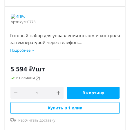
Артикул:
0773
Готовый набор для управления котлом и контроля
за температурой через телефон.
Возможность подключения двух термодатчиков
Подробнее
для контроля температуры в помещении и на
теплоносителе.
5 594
₽
/шт
в наличии
(2)
В корзину
Купить в 1 клик
Рассчитать доставку