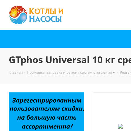
GTphos Universal 10 кг 
Главная
-
Промывка, заправка и ремонт систем отопления
-
Реаге