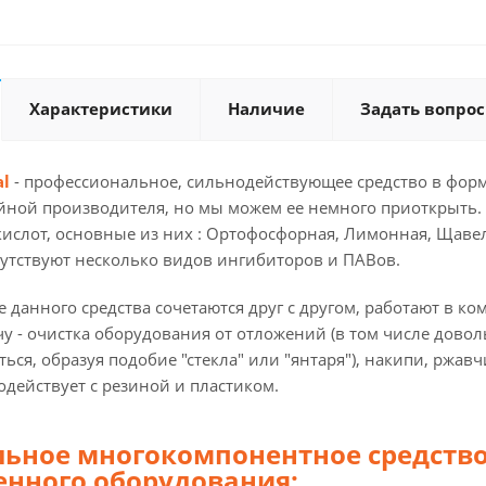
Характеристики
Наличие
Задать вопрос
al
- профессиональное, сильнодействующее средство в форме
ной производителя, но мы можем ее немного приоткрыть. U
ислот, основные из них : Ортофосфорная, Лимонная, Щавеле
сутствуют несколько видов ингибиторов и ПАВов.
 данного средства сочетаются друг с другом, работают в к
у - очистка оборудования от отложений (в том числе дово
ься, образуя подобие "стекла" или "янтаря"), накипи, ржа
одействует с резиной и пластиком.
ьное многокомпонентное средство
енного оборудования: