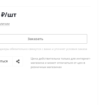
таивании не теряет своих свойств
жит ингибиторы коррозии
₽
/шт
зъедает обрабатываемую поверхность
зрушает прокладки
аличии
кается повторное применение
Заказать
жеры обязательно свяжутся с вами и уточнят условия заказа
Цена действительна только для интернет-
иться
магазина и может отличаться от цен в
розничных магазинах