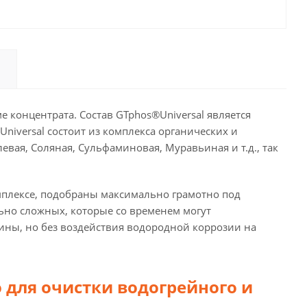
 концентрата. Состав GTphos®Universal является
niversal состоит из комплекса органических и
вая, Соляная, Сульфаминовая, Муравьиная и т.д., так
омплексе, подобраны максимально грамотно под
льно сложных, которые со временем могут
вчины, но без воздействия водородной коррозии на
 для очистки водогрейного и