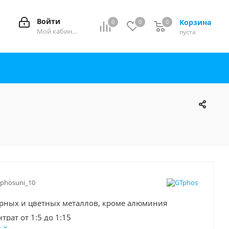
Войти
Корзина
0
0
0
0
Мой кабинет
пуста
tphosuni_10
ерных и цветных металлов, кроме алюминия
трат от 1:5 до 1:15
е