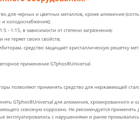
тво для черных и цветных металлов, кроме алюминия (кот
- и холодоснабжения);
:5 - 1:15, в зависимости от степени загрязнения;
 не теряет своих свойств;
ибиторам, средство защищает кристаллическую решетку мет
овторное применение GTphos®Universal.
оры позволяют применять средство для нержавеющей стал
нять GTphos®Universal для алюминия, хромированного и о
меющего сквозную коррозию. Не рекомендуется применять д
рые эксплуатировались с нарушениями и ранее промывали