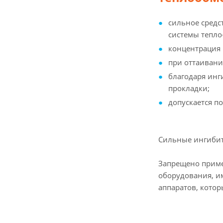
сильное средс
системы тепло
концентрация 1
при оттаивании
благодаря инг
прокладки;
допускается п
Сильные ингибит
Запрещено приме
оборудования, и
аппаратов, кото