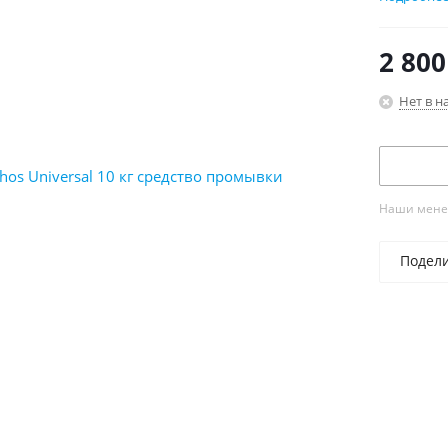
при от
содер
2 800
не ра
не ра
Нет в н
допус
Наши менед
Подел