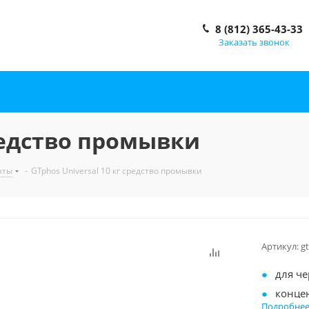
8 (812) 365-43-33
Заказать звонок
средство промывки
нты
-
GTphos Universal 10 кг средство промывки
Артикул:
g
для ч
концен
Подробне