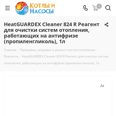
0
HeatGUARDEX Cleaner 824 R Реагент
для очистки систем отопления,
работающих на антифризе
(пропиленгликоль), 1л
Главная
-
Промывка, заправка и ремонт систем отопления
-
Реагенты
-
HeatGUARDEX Cleaner 824 R Реагент для очистки систем
отопления, работающих на антифризе (пропиленгликоль), 1л