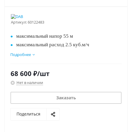
Артикул:
60122483
максимальный напор 55 м
максимальный расход 2.5 куб.м/ч
диаметр 4"
Подробнее
Лучшая цена!!!
Кабель 15 м и трос 15 м в комплекте
для скважин, колодцев, бочек, цистерн и др.
68 600
₽
/шт
питание 220 В, 0.75 кВт
Нет в наличии
Заказать
Поделиться