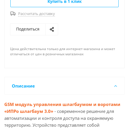
Купить в 1 клик
Напряжение питания 12В
Рассчитать доставку
Ток потребления при питании 12 В 50мА
Рабочий температурный диапазон -30°С +55°С
Поделиться
Влажность 5% ... 85%
Цена действительна только для интернет-магазина и может
Габаритные размеры 62 (д) х 67 (ш) х 31 (в) (мм)
отличаться от цен в розничных магазинах
Описание
GSM модуль управления шлагбаумом и воротами
«ИПРо шлагбаум 3.0»
- современное решение для
автоматизации и контроля доступа на охраняемую
территорию. Устройство представляет собой