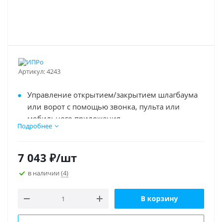
Артикул:
4243
Управление открытием/закрытием шлагбаума
или ворот с помощью звонка, пульта или
мобильного приложения
Подробнее
До 5-ти номеров телефонов администраторов
7 043
₽
/шт
До 2500 номеров телефонов пользователей
в наличии
(4)
До 1500 радиопультов поддерживает
В корзину
Количество выходных реле 2 шт