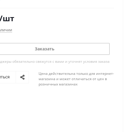
ён для контакта с питьевой водой.
бует ежегодного обслуживания.
/шт
мальное давление 10 бар.
он температуры воды от +1 до +35 градусов.
аличии
вливается на ПНД трубу диаметром 32 мм.
Заказать
жеры обязательно свяжутся с вами и уточнят условия заказа
Цена действительна только для интернет-
иться
магазина и может отличаться от цен в
розничных магазинах