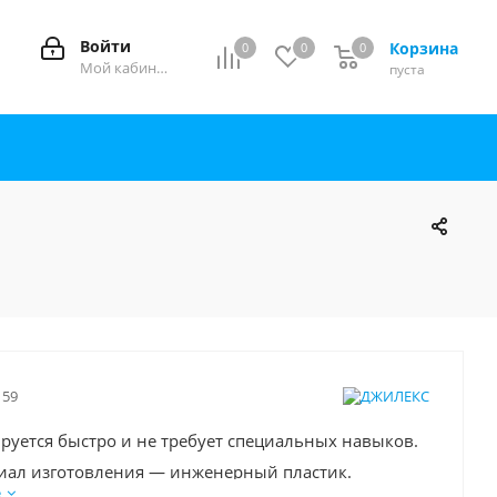
Войти
Корзина
0
0
0
0
Мой кабинет
пуста
159
руется быстро и не требует специальных навыков.
иал изготовления — инженерный пластик.
е