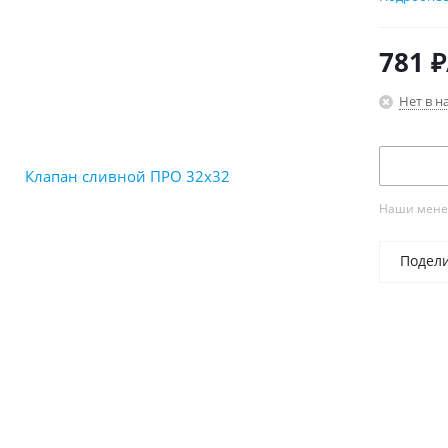
Разреш
Не тре
781
₽
макси
Диапаз
Нет в н
Устана
Наши менед
Подел