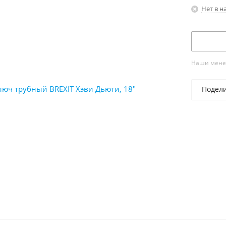
Нет в н
Наши менед
Подел