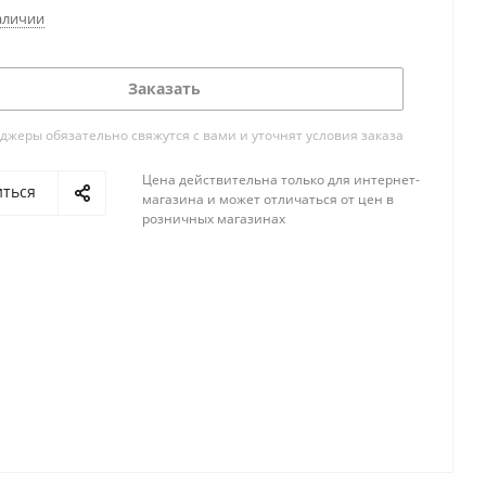
аличии
Заказать
жеры обязательно свяжутся с вами и уточнят условия заказа
Цена действительна только для интернет-
иться
магазина и может отличаться от цен в
розничных магазинах