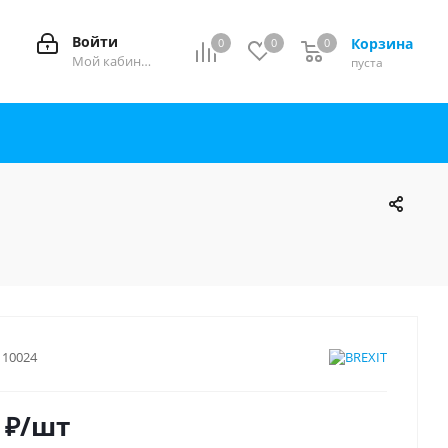
Войти
Корзина
0
0
0
0
Мой кабинет
пуста
110024
₽
/шт