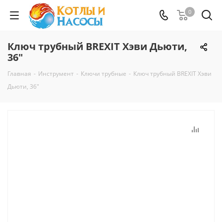
0
Ключ трубный BREXIT Хэви Дьюти,
36"
Главная
-
Инструмент
-
Ключи трубные
-
Ключ трубный BREXIT Хэви
Дьюти, 36"