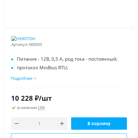
Артикул:
000503
Питание - 12В, 0,5 А, род тока - постоянный;
протокол Modbus RTU;
интерфейс - RS485;
Подробнее
монтаж на DIN-рейку;
работа с внешним/встроенным термостатом;
10 228
₽
/шт
мониторинг состояния котла, наличие и тип
в наличии
(20)
ошибок;
в комплекте датчик температуры NTC10k
В корзину
влагозащищенный;
шина еBus;