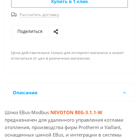
Купить в 1 клик
вход ШИМ с частотой 1 кГц и напряжением 0-10
В;
Рассчитать доставку
гарантийный срок 12 месяцев.
Поделиться
Цена действительна только для интернет-магазина и может
отличаться от цен в розничных магазинах
Описание
Шлюз EBus-Modbus
NEVOTON BEG-3.1.1-W
предназначен для удаленного управления котлами
отопления, производства фирм Protherm и Vaillant,
оснащенных шиной EBus, и интеграции в системы