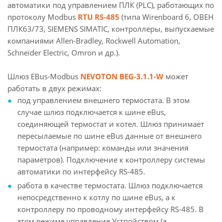
автоматики под управлением ПЛК (PLC), работающих по
протоколу Modbus
RTU RS-485
(типа Wirenboard 6, ОВЕН
ПЛК63/73, SIEMENS SIMATIC, контроллеры, выпускаемые
компаниями Allen-Bradley, Rockwell Automation,
Schneider Electric, Omron и др.).
Шлюз EBus-Modbus
NEVOTON BEG-3.1.1-W
может
работать в двух режимах:
под управлением внешнего термостата. В этом
случае шлюз подключается к шине eBus,
соединяющей термостат и котел. Шлюз принимает
пересылаемые по шине eBus данные от внешнего
термостата (например: команды или значения
параметров). Подключение к контроллеру системы
автоматики по интерфейсу RS-485.
работа в качестве термостата. Шлюз подключается
непосредственно к котлу по шине eBus, а к
контроллеру по проводному интерфейсу RS-485. В
этом режиме управление Устройством (а,