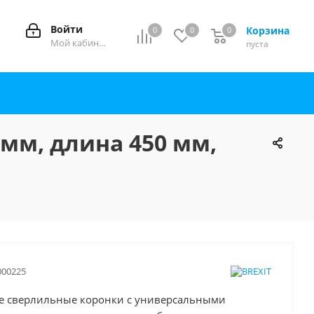
Войти
Корзина
0
0
0
0
Мой кабинет
пуста
мм, длина 450 мм,
000225
е сверлильные коронки с универсальными