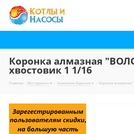
Коронка алмазная "ВОЛО
хвостовик 1 1/16
Главная
-
Инструмент
-
Алмазное бурение
-
Коронка алмазная "