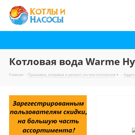
Котловая вода Warme Hyd
Главная
-
Промывка, заправка и ремонт систем отопления
-
Аддит