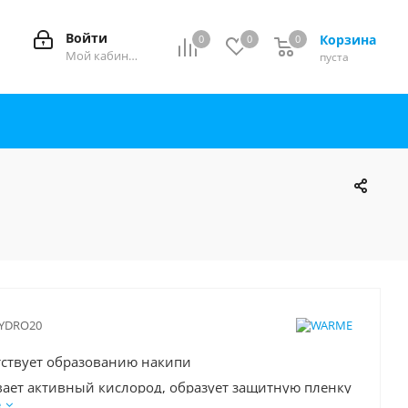
Войти
Корзина
0
0
0
0
Мой кабинет
пуста
YDRO20
тствует образованию накипи
вает активный кислород, образует защитную пленку
е