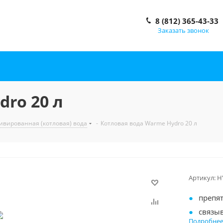
8 (812) 365-43-33
Заказать звонок
ro 20 л
ивированная (котловая) вода
-
Котловая вода Warme Hydro 20 л
Артикул:
H
препя
связы
Подробне