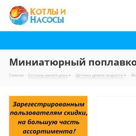
Миниатюрный поплавков
Главная
-
Системы умного дома
-
Датчики уровня жидкости
-
Ми