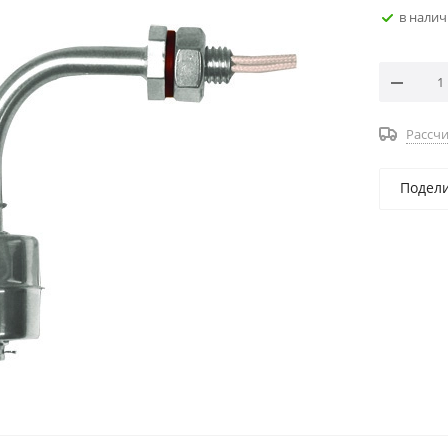
в нали
Рассчи
Подел