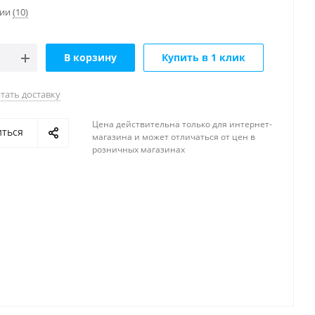
чии
(10)
В корзину
Купить в 1 клик
тать доставку
Цена действительна только для интернет-
иться
магазина и может отличаться от цен в
розничных магазинах