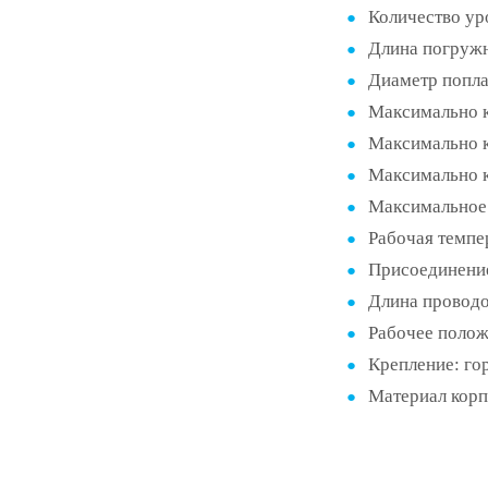
Количество ур
Длина погружн
Диаметр попла
Максимально 
Максимально к
Максимально 
Максимальное 
Рабочая темпер
Присоединение
Длина проводо
Рабочее полож
Крепление: го
Материал корп