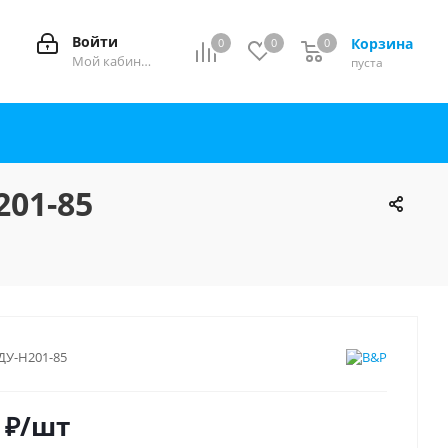
Войти
Корзина
0
0
0
0
Мой кабинет
пуста
01-85
ДУ-Н201-85
₽
/шт