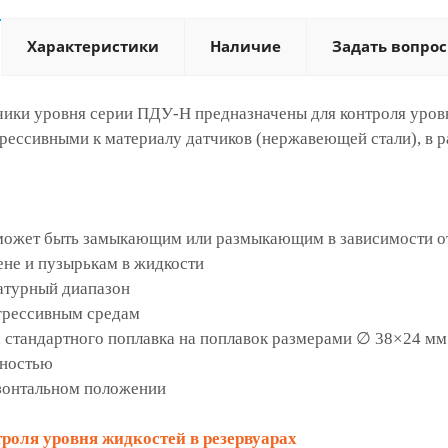
Характеристики
Наличие
Задать вопрос
ики уровня серии ПДУ­-Н предназначены для контроля уровн
рессивными к материалу датчиков (нержавеющей стали), в р
может быть замыкающим или размыкающим в зависимо­сти от
ене и пузырькам в жидкости
турный диапазон
агрессивным средам
стандартного поплавка на поплавок размерами ∅ 38×24 мм (
тностью
изонтальном положении
роля уровня жидкостей в резервуарах