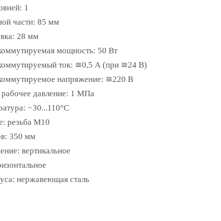
овней: 1
ой части: 85 мм
вка: 28 мм
коммутируемая мощность: 50 Вт
оммутируемый ток: ≅0,5 А (при ≅24 В)
коммутируемое напряжение: ≅220 В
рабочее давление: 1 МПа
атура: −30...110°С
: резьба M10
в: 350 мм
ение: вертикальное
ризонтальное
уса: нержавеющая сталь