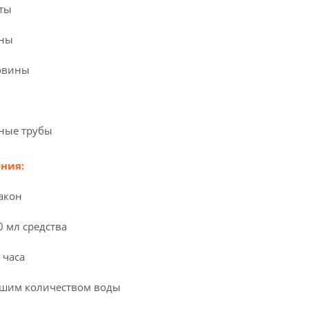
ты
ины
овины
ные трубы
ния:
акон
0 мл средства
 часа
шим количеством воды