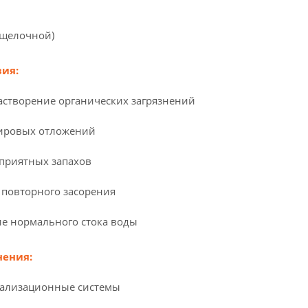
ощелочной)
ия:
створение органических загрязнений
ировых отложений
приятных запахов
повторного засорения
е нормального стока воды
нения:
ализационные системы