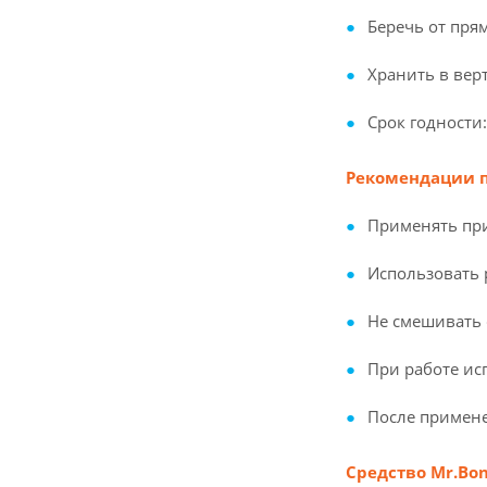
Беречь от пря
Хранить в ве
Срок годности:
Рекомендации п
Применять при
Использовать 
Не смешивать 
При работе ис
После примен
Средство Mr.Bon