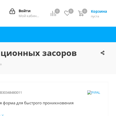
Войти
Корзина
0
0
0
0
Мой кабинет
пуста
зационных засоров
ов
В30348480011
я форма для быстрого проникновения
нная формула с активными щелочами
е