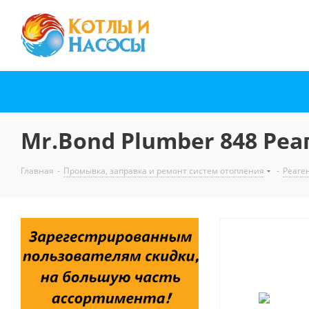
Mr.Bond Plumber 848 Ре
Главная
-
Промывка, заправка и ремонт систем отопления
-
Реаге