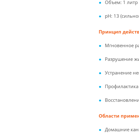
Объем: 1 литр
pH: 13 (сильн
Принцип действ
Мгновенное ра
Разрушение ж
Устранение не
Профилактика 
Восстановлени
Области приме
Домашние кан