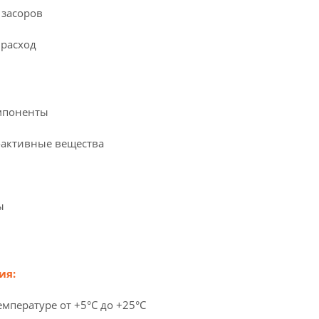
 засоров
расход
мпоненты
-активные вещества
ы
ия:
емпературе от +5°C до +25°C