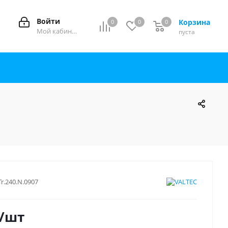
Войти
Корзина
0
0
0
0
Мой кабинет
пуста
Tr.240.N.0907
/шт