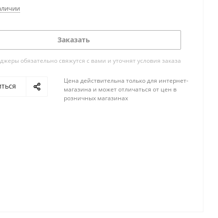
аличии
Заказать
жеры обязательно свяжутся с вами и уточнят условия заказа
Цена действительна только для интернет-
иться
магазина и может отличаться от цен в
розничных магазинах