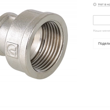
Нет в н
Наши менед
Подел