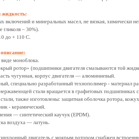
 жидкость:
ых включений и минеральных масел, не вязкая, химически н
е гликоля – 30%).
0 до + 110 С.
 описание:
 виде моноблока.
окрый ротор» (подшипники двигателя смазываются той жидк
асть чугунная, корпус двигателя — алюминиевый.
ый, специально разработанный технополимер - материал ра
з нержавеющей стали вращается в графитовых подшипниках 
тали, также изготовлены: защитная оболочка ротора, кожух
ик - керамический.
нения — синтетический каучук (EPDM).
ка воздуха — латунь.
инхронный двигатель с мокрым ротором снабжен встроенны