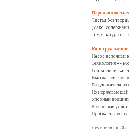
Перекачиваемая
Чистая без тверд
(макс. содержани
Температура от -1
Конструктивное
Насос исполнен в
Технология - «М
Гидравлическая ч
Высококачественн
Вал двигателя и
Из нержавеющей с
Упорный подшипн
Кольцевые уплот
Пробка для выпус
Двухполюсный ас