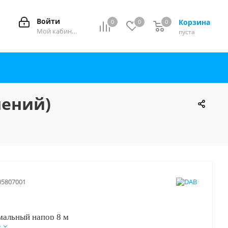
Войти
Корзина
0
0
0
0
Мой кабинет
пуста
нений)
05807001
мальный напор 8 м
е