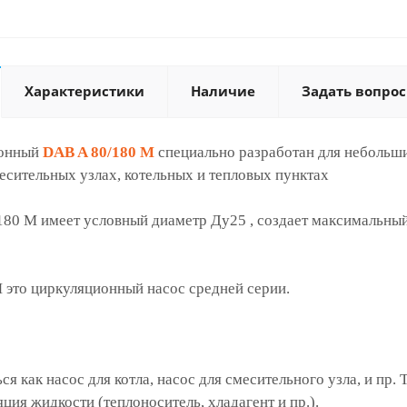
Характеристики
Наличие
Задать вопрос
ионный
DAB A 80/180 M
специально разработан для небольши
есительных узлах, котельных и тепловых пунктах
80 M имеет условный диаметр Ду25 , создает максимальный 
 это циркуляционный насос средней серии.
 как насос для котла, насос для смесительного узла, и пр. 
ция жидкости (теплоноситель, хладагент и пр.).