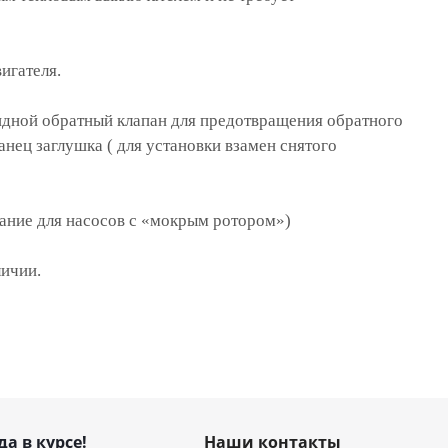
игателя.
идной обратный клапан для предотвращения обратного
анец заглушка ( для установки взамен снятого
вание для насосов с «мокрым ротором»)
личии.
да в курсе!
Наши контакты