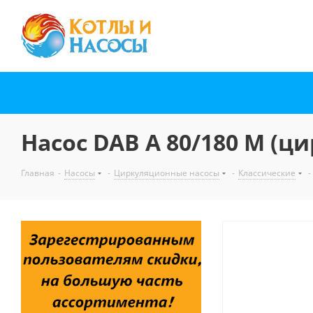
Насос DAB A 80/180 M (
Главная
-
Насосы
-
Циркуляционные насосы
-
Классические
-