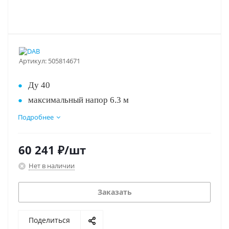
Артикул:
505814671
Ду 40
максимальный напор 6.3 м
максимальный расход 14 м3/час
Подробнее
Лучшее соотношение цена/качество!!!
монтажная длина 250 мм
режимов скорости 2
60 241
₽
/шт
питание 400 В
Нет в наличии
Заказать
Поделиться