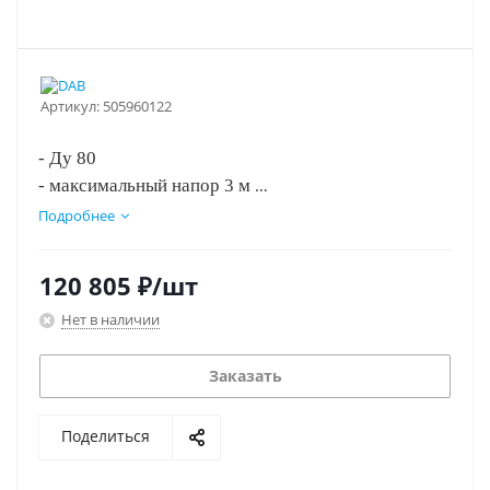
Артикул:
505960122
- Ду 80
- максимальный напор 3 м
- монтажная длина 360 мм
Подробнее
- три скорости вращения.
120 805
₽
/шт
Нет в наличии
Заказать
Поделиться