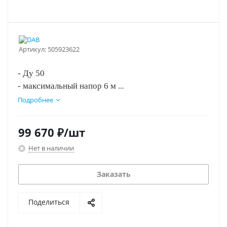
Артикул:
505923622
- Ду 50
- максимальный напор 6 м
- монтажная длина 280 мм
Подробнее
- три скорости вращения.
99 670
₽
/шт
Нет в наличии
Заказать
Поделиться