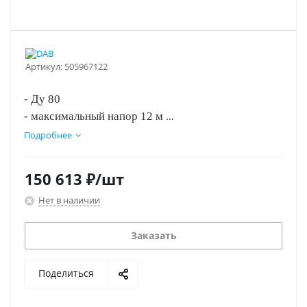
Артикул:
505967122
- Ду 80
- максимальный напор 12 м
- монтажная длина 360 мм
Подробнее
- три скорости вращения.
150 613
₽
/шт
Нет в наличии
Заказать
Поделиться