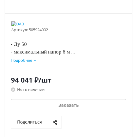
Артикул:
505924002
- Ду 50
- максимальный напор 6 м
- монтажная длина 280 мм
Подробнее
- три скорости вращения.
94 041
₽
/шт
Нет в наличии
Заказать
Поделиться