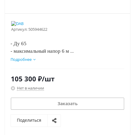
Артикул:
505944622
- Ду 65
- максимальный напор 6 м
- монтажная длина 340 мм
Подробнее
- три скорости вращения.
105 300
₽
/шт
Нет в наличии
Заказать
Поделиться