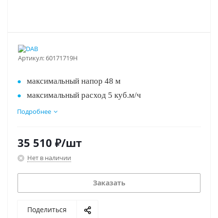
Артикул:
60171719H
максимальный напор 48 м
максимальный расход 5 куб.м/ч
корпус из чугуна
Подробнее
Лучшее соотношение цена/качество!!!
питание 220 В
35 510
₽
/шт
Нет в наличии
Заказать
Поделиться