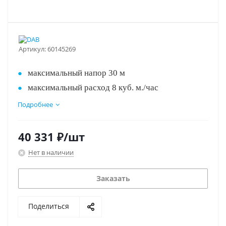
Артикул:
60145269
максимальный напор 30 м
максимальный расход 8 куб. м./час
Вход: 1"G
Подробнее
Закажите - выгодная цена!!!
Выход: 1"G
температура жидкости: -15...+50
40 331
₽
/шт
питание 380 В
Нет в наличии
Заказать
Поделиться