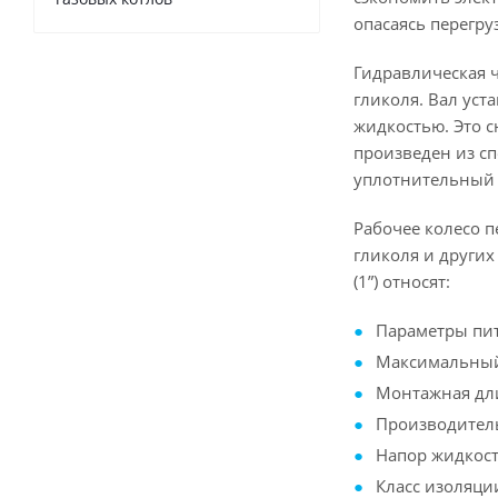
опасаясь перегру
Гидравлическая 
гликоля. Вал ус
жидкостью. Это 
произведен из сп
уплотнительный 
Рабочее колесо п
гликоля и других
(1”) относят:
Параметры пита
Максимальный 
Монтажная дли
Производитель
Напор жидкости
Класс изоляции