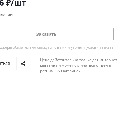
6
₽
/шт
аличии
Заказать
жеры обязательно свяжутся с вами и уточнят условия заказа
Цена действительна только для интернет-
иться
магазина и может отличаться от цен в
розничных магазинах