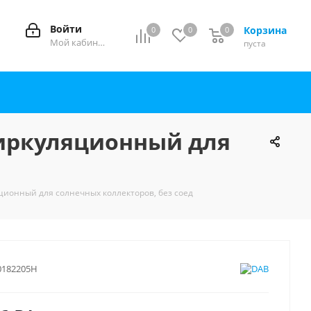
Войти
Корзина
0
0
0
0
Мой кабинет
пуста
(циркуляционный для
яционный для солнечных коллекторов, без соед
0182205H