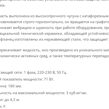
зок.
часть выполнена из высокопрочного чугуна с катафорезным
танавливается строго горизонтально, он вращается на гра
снижает вибрацию и шумность при работе оборудования, п
ециальной технической керамики, обладающей устойчивость
фланец изготовлены из нержавеющей стали, что защищает 
ерекачивает жидкость, оно произведено из уникального ма
 химически активных сред, а также температурных перепад
ющей сети: 1 фаза, 220-230 В, 50 Гц.
показатель мощности: 71 Вт.
на: 180 мм.
ность на максимальной мощности: 3 куб.м/час.
: до 4,3 м.
: F.