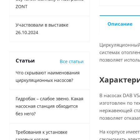
ZONT
Описание
Участвовали в выставке
26.10.2024
Циркуляционный 
системах отоплен
позволяет исполь
Статьи
Все статьи
Что скрывают наименования
Характери
циркуляционных насосов?
В насосах DAB VS
Гидробак – слабое звено. Какая
изготовлен по те
насосная станция обходится
нержавеющей стал
без него?
позволяет отказа
На корпусе имее
Требования к установке
сэкономить элект
газовых котлов