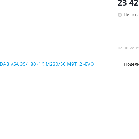
23 42
Нет в н
Наши менед
Подел