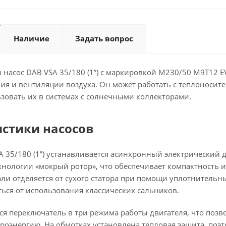
Наличие
Задать вопрос
насос DAB VSA 35/180 (1”) с маркировкой M230/50 M9T12 E
ия и вентиляции воздуха. Он может работать с теплоносител
зовать их в системах с солнечными коллекторами.
стики насосов
A 35/180 (1”) устанавливается асинхронный электрический 
хнологии «мокрый ротор», что обеспечивает компактность 
и отделяется от сухого статора при помощи уплотнительных
ться от использования классических сальников.
тся переключатель в три режима работы двигателя, что по
роэнергию. На обмотках установлена тепловая защита, поэт