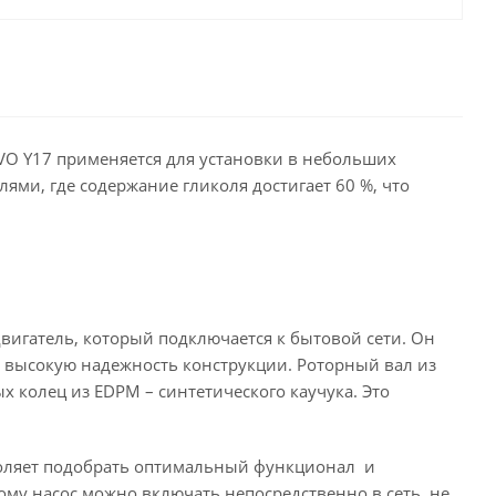
VO Y17 применяется для установки в небольших
ями, где содержание гликоля достигает 60 %, что
двигатель, который подключается к бытовой сети. Он
и высокую надежность конструкции. Роторный вал из
 колец из EDPM – синтетического каучука. Это
зволяет подобрать оптимальный функционал и
ому насос можно включать непосредственно в сеть, не