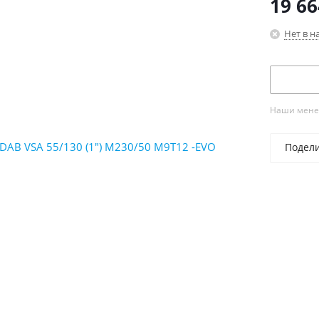
19 66
Нет в н
Наши менед
Подел