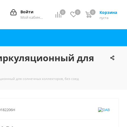
Войти
Корзина
0
0
0
0
Мой кабинет
пуста
(циркуляционный для
яционный для солнечных коллекторов, без соед
0182206H