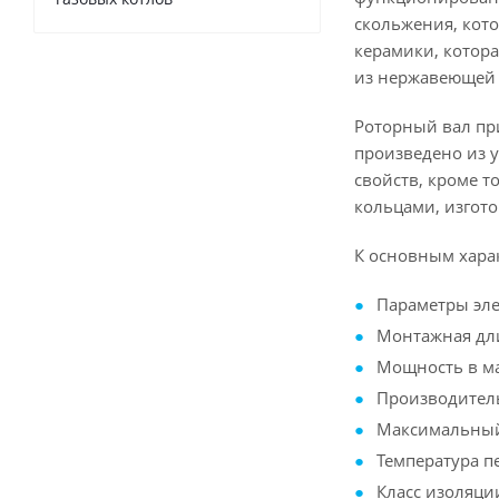
скольжения, кот
керамики, котор
из нержавеющей 
Роторный вал при
произведено из у
свойств, кроме т
кольцами, изгото
К основным харак
Параметры элек
Монтажная дли
Мощность в ма
Производительн
Максимальный 
Температура пе
Класс изоляции