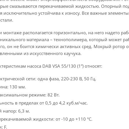
орые смазываются перекачиваемой жидкостью. Опорный по
ая исключительно устойчива к износу. Все важные элемент
стали.
 монтаже располагается горизонтально, на него надето ра
никального материала – технополимера, который может раб
ого, он не боится химически активных сред. Мокрый ротор 
вленными из искусственного каучука.
теристикам насоса DAB VSA 55/130 (1”) относят:
трической сети: одна фаза, 220-230 В, 50 Гц.
на: 130 мм.
ксимальном режиме: 82 Вт.
ость в пределах от 0,5 до 4,2 куб.м/час.
напор: 6,3 м.
рекачиваемой жидкости: от -10 до +110 °С.
: F.