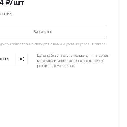
4
₽
/шт
аличии
Заказать
жеры обязательно свяжутся с вами и уточнят условия заказа
Цена действительна только для интернет-
иться
магазина и может отличаться от цен в
розничных магазинах