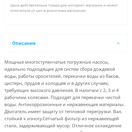
исполнение с поплавковым выключателем
Цена действительна только для интернет-магазина и может
запуска/останова. Поставляется с кабелем питания
отличаться от цен в розничных магазинах
со штепселем, обратным клапаном и 4-сторонним
фитингом. Степень защиты: IP 68. Класс изоляции:
F.
Описание
Мощные многоступенчатые погружные насосы,
идеально подходящие для систем сбора дождевой
воды, работы оросителей, перекачки воды из баков,
цистерн, прудов и колодцев и в других случаях,
требующих высокого давления. В наличии с 2, 3 и 4
рабочими колесами. Подходят для перекачки чистой
воды. Антикоррозионные и нержавеющие материалы.
Двигатель имеет защиту от тепловой перегрузки. Вал,
стойкий к износу.Сетчатый фильтр из нержавеющей
стали, задерживающий мусор. Отличное охлаждение