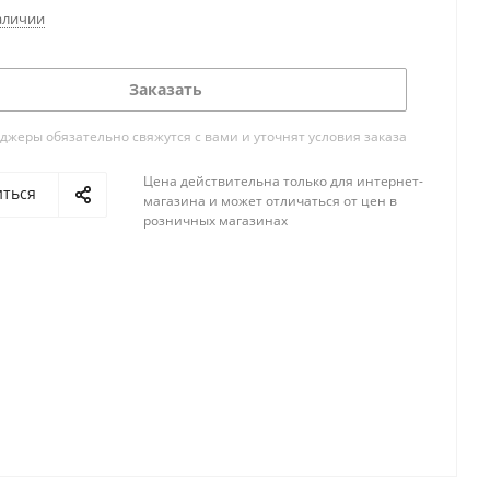
аличии
Заказать
жеры обязательно свяжутся с вами и уточнят условия заказа
Цена действительна только для интернет-
иться
магазина и может отличаться от цен в
розничных магазинах