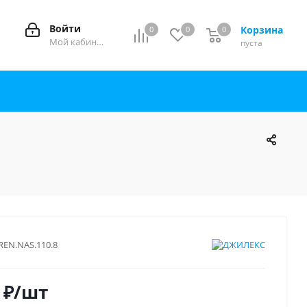
Войти
Корзина
0
0
0
0
Мой кабинет
пуста
REN.NAS.110.8
₽
/шт