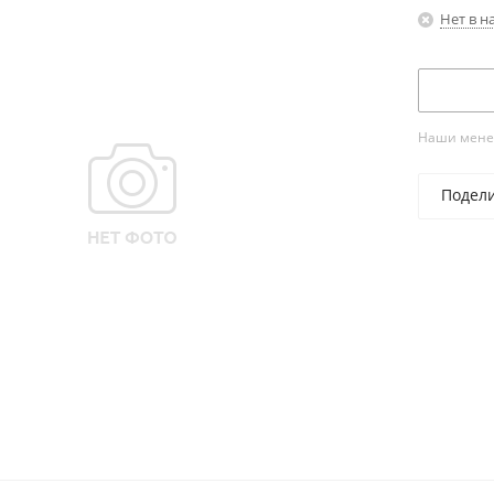
Нет в н
Наши менед
Подел