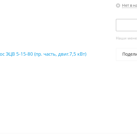
Нет в н
Наши менед
Подел