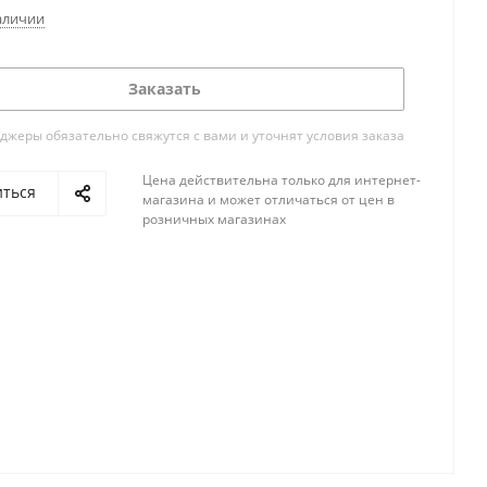
аличии
Заказать
жеры обязательно свяжутся с вами и уточнят условия заказа
Цена действительна только для интернет-
иться
магазина и может отличаться от цен в
розничных магазинах