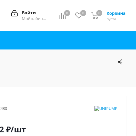
Войти
Корзина
0
0
0
0
Мой кабинет
пуста
2430
2
₽
/шт