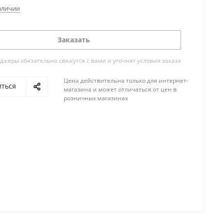
аличии
Заказать
жеры обязательно свяжутся с вами и уточнят условия заказа
Цена действительна только для интернет-
иться
магазина и может отличаться от цен в
розничных магазинах