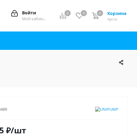
Войти
Корзина
0
0
0
0
Мой кабинет
пуста
3489
5
₽
/шт