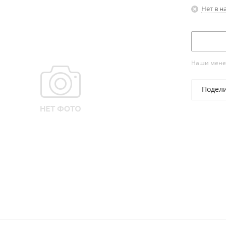
Нет в н
Наши менед
Подел