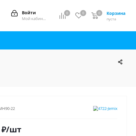
Войти
Корзина
0
0
0
0
Мой кабинет
пуста
МН90-22
₽
/шт