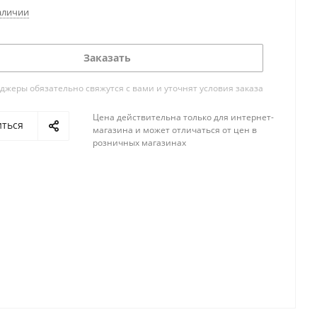
аличии
Заказать
жеры обязательно свяжутся с вами и уточнят условия заказа
Цена действительна только для интернет-
иться
магазина и может отличаться от цен в
розничных магазинах