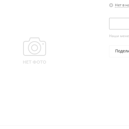
Нет в н
Наши менед
Подел