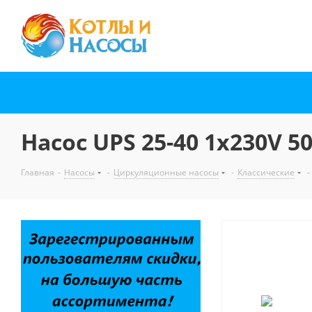
Насос UPS 25-40 1x230V 
Главная
-
Насосы
-
Циркуляционные насосы
-
Классические
-