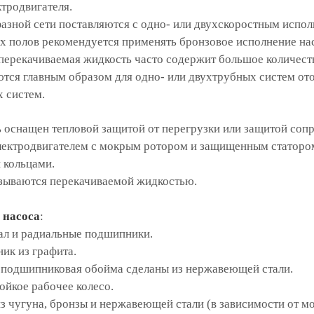
тродвигателя.
азной сети поставляются с одно- или двухскоростным испол
х полов рекомендуется применять бронзовое исполнение на
 перекачиваемая жидкость часто содержит большое количест
ся главным образом для одно- или двухтрубных систем ото
 систем.
 оснащен тепловой защитой от перегрузки или защитой соп
ектродвигателем с мокрым ротором и защищенным статором,
 кольцами.
ываются перекачиваемой жидкостью.
 насоса
:
ал и радиальные подшипники.
ик из графита.
и подшипниковая обойма сделаны из нержавеющей стали.
ойкое рабочее колесо.
из чугуна, бронзы и нержавеющей стали (в зависимости от м