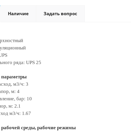
Наличие
Задать вопрос
ерхностный
куляционный
UPS
ьного ряда: UPS 25
 параметры
ход, м3/ч: 3
пор, м: 4
вление, бар: 10
р, м: 2.1
ход м3/ч: 1.67
 рабочей среды, рабочие режимы