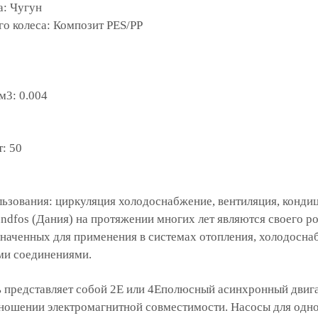
а: Чугун
о колеса: Композит PES/PP
м3: 0.004
: 50
льзования: циркуляция холодоснабжение, вентиляция, конд
ndfos (Дания) на протяжении многих лет являются своего р
наченных для применения в системах отопления, холодоснабж
и соединениями.
ь представляет собой 2E или 4Eполюсный асинхронный двиг
ношении электромагнитной совместимости. Насосы для одно