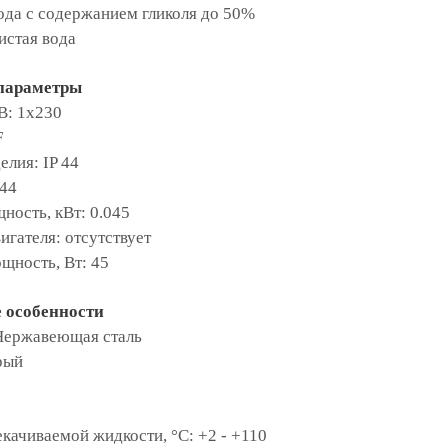
ода с содержанием гликоля до 50%
истая вода
параметры
В: 1х230
F
елия: IP 44
 44
ость, кВт: 0.045
игателя: отсутствует
щность, Вт: 45
 особенности
 Нержавеющая сталь
рый
качиваемой жидкости, °С: +2 - +110