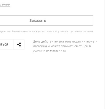
аличии
Заказать
жеры обязательно свяжутся с вами и уточнят условия заказа
Цена действительна только для интернет-
иться
магазина и может отличаться от цен в
розничных магазинах