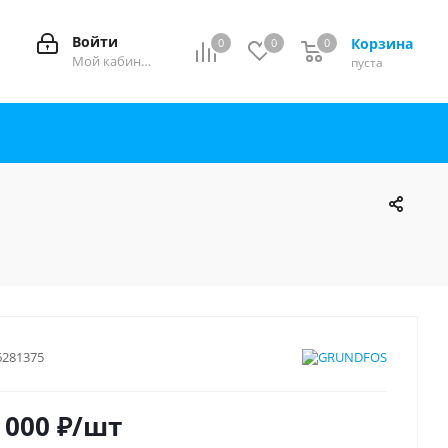
Войти
Корзина
0
0
0
0
Мой кабинет
пуста
6281375
 000
₽
/шт