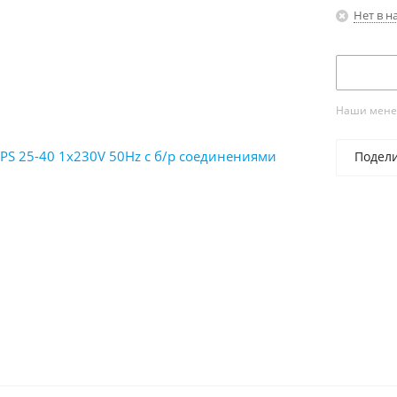
Нет в н
Наши менед
Подел