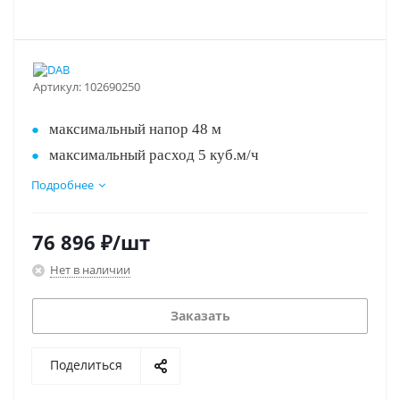
Артикул:
102690250
максимальный напор 48 м
максимальный расход 5 куб.м/ч
без гидробака
Подробнее
Лучшее решение, выгодная цена!!!
Корпус из нержавеющей стали
защита от "сухого хода"
76 896
₽
/шт
Нет в наличии
Заказать
Поделиться