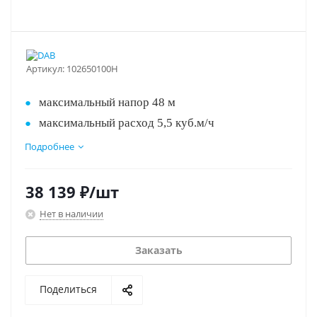
Артикул:
102650100H
максимальный напор 48 м
максимальный расход 5,5 куб.м/ч
объем гидробака 20 л
Подробнее
Лучшее соотношение цена/качество!!!
питание 220 В
38 139
₽
/шт
Нет в наличии
Заказать
Поделиться