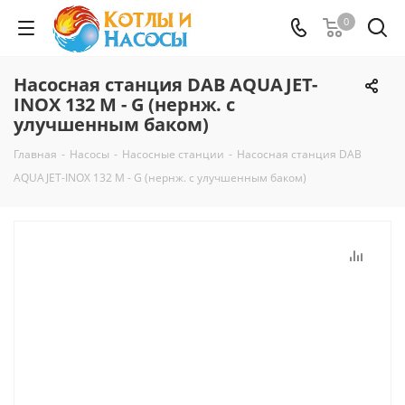
0
Насосная станция DAB AQUAJET-
INOX 132 M - G (нернж. с
улучшенным баком)
Главная
-
Насосы
-
Насосные станции
-
Насосная станция DAB
AQUAJET-INOX 132 M - G (нернж. с улучшенным баком)