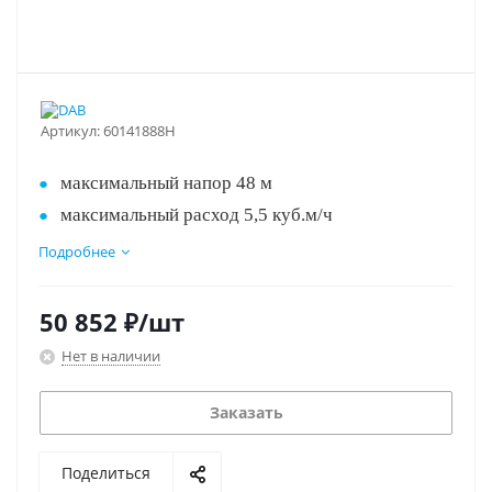
Артикул:
60141888H
максимальный напор 48 м
максимальный расход 5,5 куб.м/ч
объем гидробака 20 л
Подробнее
Лучшее соотношение цена/качество!!!
Корпус из нержавеющей стали
питание 220 В
50 852
₽
/шт
Нет в наличии
Заказать
Поделиться