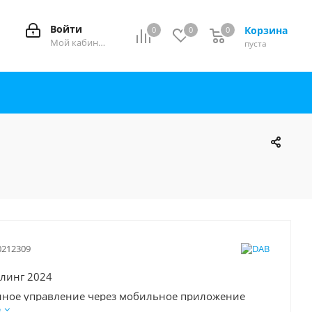
Войти
Корзина
0
0
0
0
Мой кабинет
пуста
0212309
йлинг 2024
нное управление через мобильное приложение
е