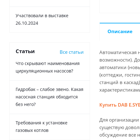
Участвовали в выставке
26.10.2024
Описание
Статьи
Все статьи
Автоматическая 
возможности). Д
Что скрывают наименования
автоматики (нов
циркуляционных насосов?
(коттеджи, гости
станций в каска
Гидробак – слабое звено. Какая
характеристиками
насосная станция обходится
без него?
Купить DAB E.SY
Для организации
Требования к установке
существую доволь
газовых котлов
обсуждение все 