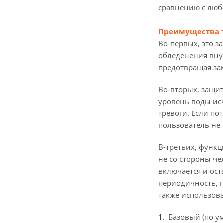
сравнению с люб
Преимущества 
Во-первых, это з
обледенения внут
предотвращая зам
Во-вторых, защит
уровень воды исч
тревоги. Если по
пользователь не 
В-третьих, функ
не со стороны ч
включается и ост
периодичность, п
также использова
Базовый (по у