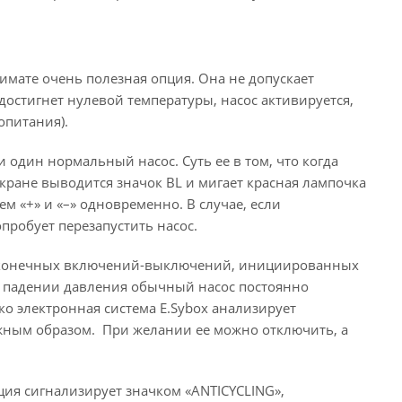
лимате очень полезная опция. Она не допускает
достигнет нулевой температуры, насос активируется,
опитания).
и один нормальный насос. Суть ее в том, что когда
кране выводится значок BL и мигает красная лампочка
м «+» и «–» одновременно. В случае, если
пробует перезапустить насос.
бесконечных включений-выключений, инициированных
м падении давления обычный насос постоянно
о электронная система E.Sybox анализирует
лжным образом. При желании ее можно отключить, а
ция сигнализирует значком «ANTICYCLING»,