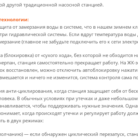
ой другой традиционной насосной станцией.
технологии:
ащита от замерзания воды в системе, что в нашем зимнем к
ри гидравлической системы. Если вдруг температура воды 
ерзание (главное не забудьте подключить его к сети электр
а (блокировка) от «сухого хода», без которой не обходится н
ерпан, станция самостоятельно прекращает работу. На ЖК-э
ток восстановлен, можно отключить автоблокировку нажатие
вмешается и ничего не изменится, система контроля сама по
ция анти-циклирования, когда станция защищает себя от 
еловека. В обычных условиях при утечках и даже небольшо
анавливается, чтобы поддерживать нужные значения. Однак
онимает, когда происходят утечки и регулирует работу до
ть в двух режимах:
молчанию) — если обнаружен циклический перезапуск, стан