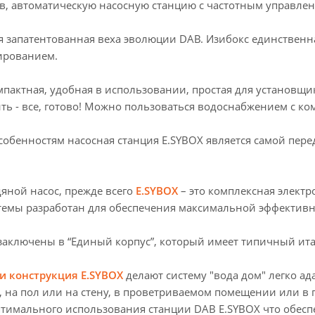
в, автоматическую насосную станцию с частотным управлен
я запатентованная веха эволюции DAB. Изибокс единственна
ированием.
пактная, удобная в использовании, простая для установщик
ть - все, готово! Можно пользоваться водоснабжением с к
собенностям насосная станция E.SYBOX является самой пере
дяной насос, прежде всего
E.SYBOX
– это комплексная элект
стемы разработан для обеспечения максимальной эффектив
заключены в “Единый корпус”, который имеет типичный ит
и конструкция E.SYBOX
делают систему "вода дом" легко а
 на пол или на стену, в проветриваемом помещении или в 
птимального использования станции DAB E.SYBOX что обесп