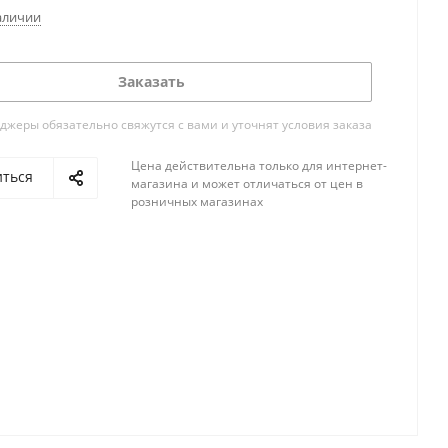
аличии
Заказать
жеры обязательно свяжутся с вами и уточнят условия заказа
Цена действительна только для интернет-
иться
магазина и может отличаться от цен в
розничных магазинах