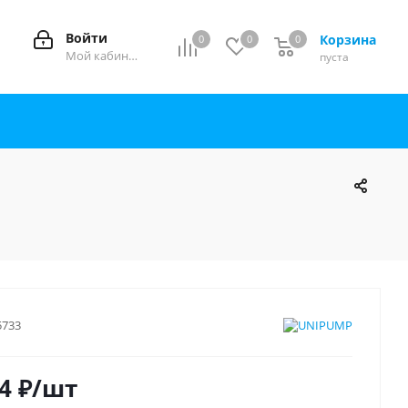
Войти
Корзина
0
0
0
0
Мой кабинет
пуста
5733
4
₽
/шт