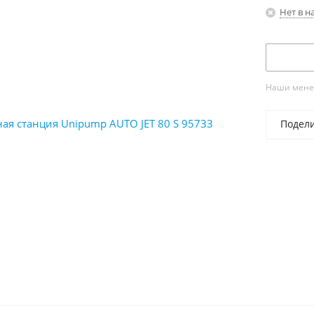
Нет в н
Наши менед
Подел