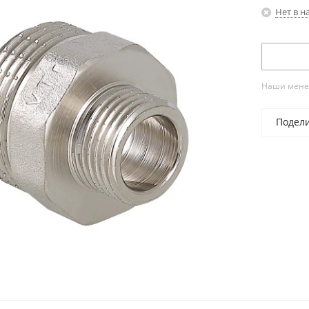
Нет в н
Наши менед
Подел