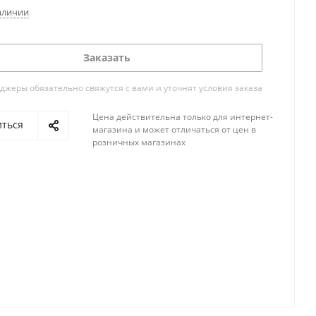
аличии
Заказать
жеры обязательно свяжутся с вами и уточнят условия заказа
Цена действительна только для интернет-
иться
магазина и может отличаться от цен в
розничных магазинах