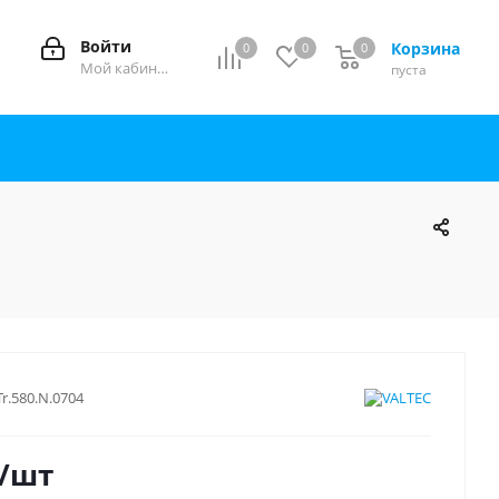
Войти
Корзина
0
0
0
0
Мой кабинет
пуста
Tr.580.N.0704
/шт