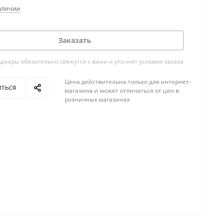
аличии
Заказать
жеры обязательно свяжутся с вами и уточнят условия заказа
Цена действительна только для интернет-
иться
магазина и может отличаться от цен в
розничных магазинах