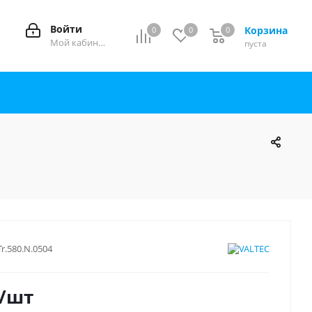
Войти
Корзина
0
0
0
0
Мой кабинет
пуста
Tr.580.N.0504
/шт