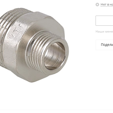
Нет в н
Наши менед
Подел