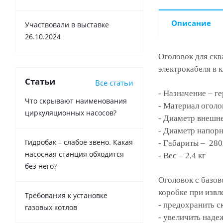
Описание
Участвовали в выставке
26.10.2024
Оголовок для скв
электрокабеля в 
Статьи
Все статьи
- Назначение – г
Что скрывают наименования
- Материал оголо
циркуляционных насосов?
- Диаметр внешн
- Диаметр напорн
Гидробак – слабое звено. Какая
- Габариты – 28
насосная станция обходится
- Вес – 2,4 кг
без него?
Оголовок с базов
коробке при извл
Требования к установке
- предохранить с
газовых котлов
- увеличить наде