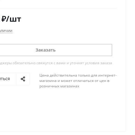
ты – 280х230х190 мм
,4 кг
₽
/шт
 цена!!!
аличии
Заказать
жеры обязательно свяжутся с вами и уточнят условия заказа
Цена действительна только для интернет-
иться
магазина и может отличаться от цен в
розничных магазинах