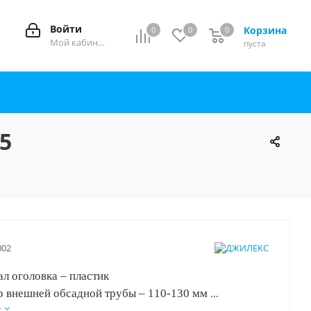
Войти
Корзина
0
0
0
0
Мой кабинет
пуста
5
002
ал оголовка – пластик
р внешней обсадной трубы – 110-130 мм
е
р напорной трубы – 25 мм