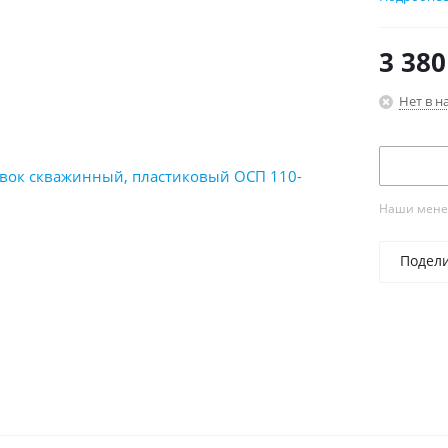
- Габари
- Вес – 2
3 380
- Лучшая
Нет в н
Наши менед
Подел