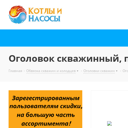
Оголовок скважинный, п
Главная
-
Обвязка скважин и колодцев
-
Оголовки скважин
-
Ог