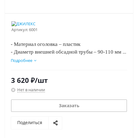
Артикул:
6001
- Материал оголовка – пластик
- Диаметр внешней обсадной трубы – 90-110 мм
- Диаметр напорной трубы – 32 мм
Подробнее
- Габариты – 250х220х190 мм
- Вес – 2,2 кг
3 620
₽
/шт
- Лучшая цена!!!
Нет в наличии
Заказать
Поделиться