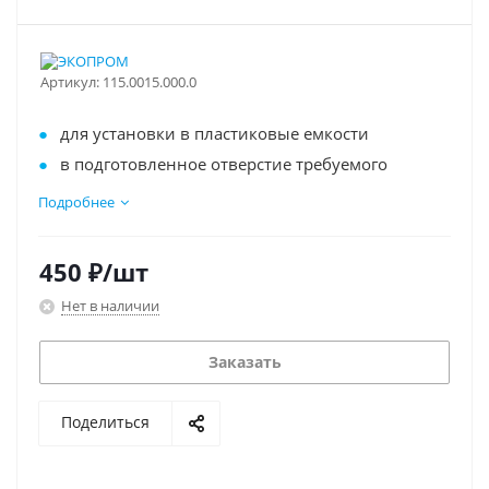
Артикул:
115.0015.000.0
для установки в пластиковые емкости
в подготовленное отверстие требуемого
диаметра
Подробнее
герметичное соединение
уплотнительное резиновое кольцо в комплекте
450
₽
/шт
резьбовая герметичная заглушка в комплекте
Нет в наличии
Заказать
Поделиться